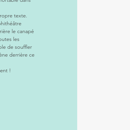
propre texte.
phithéâtre 
rière le canapé 
outes les 
le de souffler 
ène derrière ce 
ent !