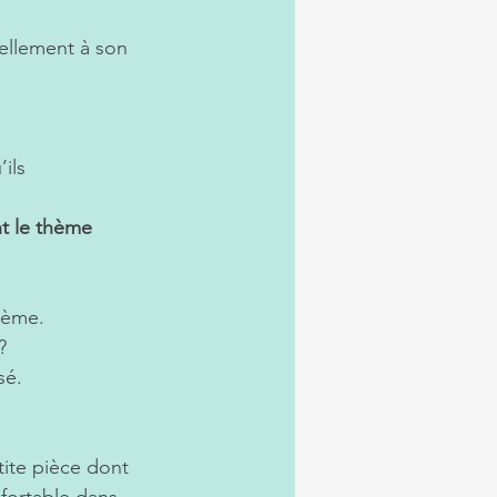
tellement à son 
ils 
t le thème 
blème.
? 
sé.
ite pièce dont 
fortable dans 