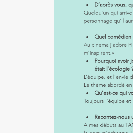
D’après vous, qu
Quelqu’un qui arrive 
personnage qu’il aura
Quel comédien o
Au cinéma j’adore Pi
m’inspirent.»
Pourquoi avoir 
était l’écologie 
L’équipe, et l’envie d
Le thème abordé en p
Qu’est-ce qui v
Toujours l'équipe et
Racontez-nous u
A mes débuts au TAM,
le nom m’échappe. Le