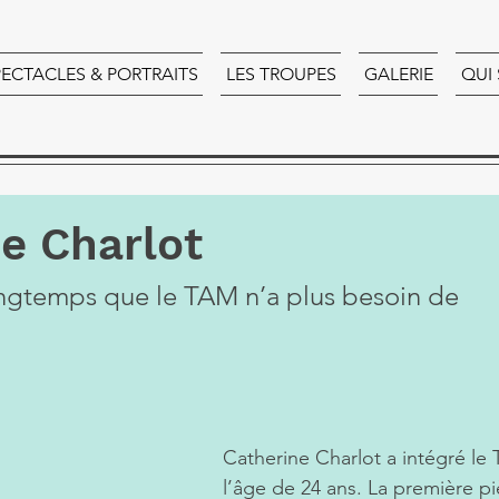
PECTACLES & PORTRAITS
LES TROUPES
GALERIE
QUI
e Charlot
longtemps que le TAM n’a plus besoin de 
Catherine Charlot a intégré le 
l’âge de 24 ans. La première p