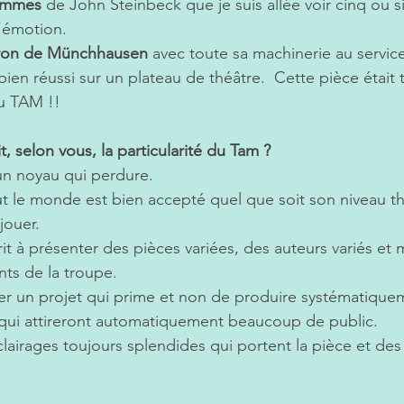
hommes
 de 
John Steinbeck
 que je suis allée voir cinq ou s
’émotion.
aron de Münchhausen
 avec toute sa machinerie au servic
bien réussi sur un plateau de théâtre.  Cette pièce était tr
du TAM !!
t, selon vous, la particularité du Tam ? 
un noyau qui perdure. 
ut le monde est bien accepté quel que soit son niveau th
ouer.  
it à présenter des pièces variées, des auteurs variés et
nts de la troupe. 
ter un projet qui prime et non de produire systématique
 qui attireront automatiquement beaucoup de public.
lairages toujours splendides qui portent la pièce et des