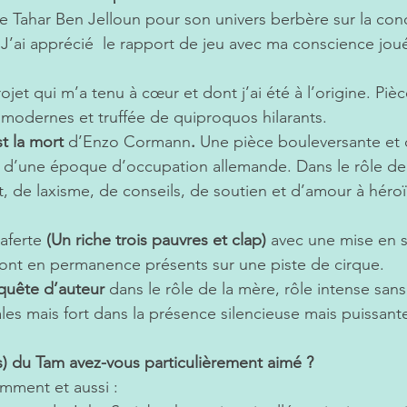
e Tahar Ben Jelloun pour son univers berbère sur la cond
 J’ai apprécié  le rapport de jeu avec ma conscience jou
rojet qui m’a tenu à cœur et dont j’ai été à l’origine. Piè
modernes et truffée de quiproquos hilarants.
t la mort
 d’Enzo Cormann
.
 Une pièce bouleversante et 
e d’une époque d’occupation allemande. Dans le rôle de 
 de laxisme, de conseils, de soutien et d’amour à héroï
aferte
 (Un riche trois pauvres et clap)
 avec une mise en s
sont en permanence présents sur une piste de cirque.
quête d’auteur 
dans le rôle de la mère, rôle intense sa
ales mais fort dans la présence silencieuse mais puissant
s) du Tam avez-vous particulièrement aimé ? 
mment et aussi :