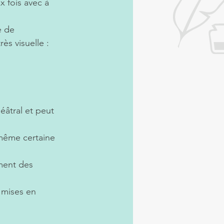
ix fois avec à 
e de 
ès visuelle : 
éâtral et peut 
 même certaine 
ment des 
 mises en 