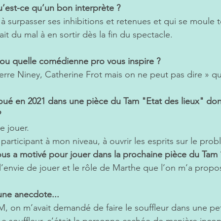
’est-ce qu’un bon interprète ? 
à surpasser ses inhibitions et retenues et qui se moule 
it du mal à en sortir dès la fin du spectacle.
u quelle comédienne pro vous inspire ?   
erre Niney, Catherine Frot mais on ne peut pas dire » qu’
joué en 2021 dans une pièce du Tam "Etat des lieux" don
?
e jouer.
articipant à mon niveau, à ouvrir les esprits sur le pro
ous a motivé pour jouer dans la prochaine pièce du Tam
 
 l’envie de jouer et le rôle de Marthe que l’on m’a propo
ne anecdote...
 on m’avait demandé de faire le souffleur dans une pet
 souffleur, c’était la personne cachée de manière incon