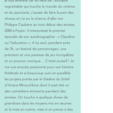
je suis embêté car au-delà de l’actualité 
regrettable qui touche le monde du cinéma 
et du spectacle, j’essaie de faire la part des 
choses et j’ai eu la chance d’aller voir 
Philippe Caubère au tout début des années 
2000 à Feyzin. Il interprétait le premier 
épisode de son autobiographie : « Claudine 
ou l’éducation ». A lui seul, pendant près 
de 3h, un festival de personnages, une 
précision et une justesse de jeu incroyables 
et un pouvoir comique… C’était jouissif ! Je 
me suis ensuite passionné pour son histoire 
théâtrale et ai beaucoup suivi en parallèle 
les projets portés par le théâtre du Soleil 
d’Ariane Mnouchkine dont il avait été un 
des comédiens éminents pendant des 
années. On touche à quelque chose de 
grandiose dans les moyens mis en œuvres 
et la mise en scène, mais si on pense à des 