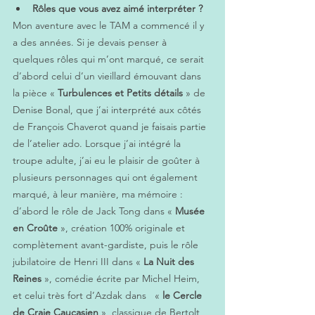
Rôles que vous avez aimé interpréter ?
Mon aventure avec le TAM a commencé il y 
a des années. Si je devais penser à 
quelques rôles qui m’ont marqué, ce serait 
d’abord celui d’un vieillard émouvant dans 
la pièce « 
Turbulences et Petits détails
 » de 
Denise Bonal, que j’ai interprété aux côtés 
de François Chaverot quand je faisais partie 
de l’atelier ado. Lorsque j’ai intégré la 
troupe adulte, j’ai eu le plaisir de goûter à 
plusieurs personnages qui ont également 
marqué, à leur manière, ma mémoire : 
d’abord le rôle de Jack Tong dans « 
Musée 
en Croûte
 », création 100% originale et 
complètement avant-gardiste, puis le rôle 
jubilatoire de Henri III dans «
 La Nuit des 
Reines
 », comédie écrite par Michel Heim, 
et celui très fort d’Azdak dans   «
 le Cercle 
de Craie Caucasien
 », classique de Bertolt 