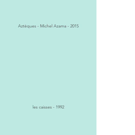
Aztèques - Michel Azama - 2015
les caisses - 1992