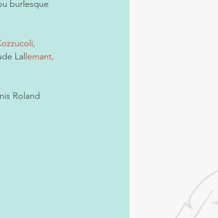
 ou burlesque 
C
ozzucoli,
ude Lal
lemant, 
anis Roland