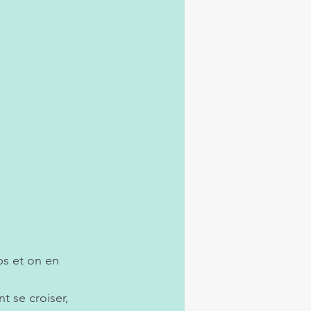
s et on en 
 se croiser, 