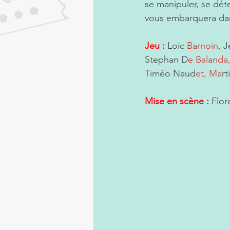
se manipuler, se déte
vous embarquera dans
Jeu :
 Loic 
Barnoin
, 
Stephan D
e Balanda
T
iméo Naud
et, Ma
rt
Mise en scène :
 Flor