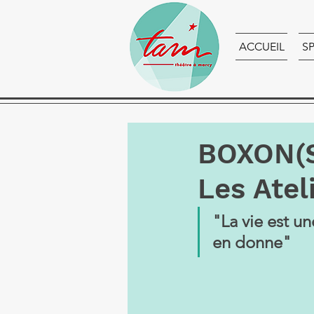
ACCUEIL
S
BOXON(S)
Les Atel
"La vie est u
en donne"