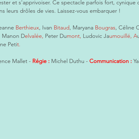
ster et s'apprivoiser. Ce spectacle parfois fort, cynique
 leurs drôles de vies. Laissez-vous embarquer !
Jeanne 
Berthieux
, Ivan 
Bitaud
, Maryana 
Bougras
, Céline 
,
 Manon D
elvalée, 
Peter Du
mont, 
Ludovic Ja
umouillé, A
ine Peti
t.
ence Mallet -
Régie :
Michel Duthu -
Communication :
 Y