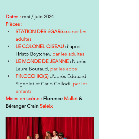
Dates : 
mai / juin 2024
Pièces : 
STATION DES éGARé.e.s 
par les 
adultes
LE COLONEL OISEAU 
d'après 
Hristo Boytchev, 
par les adultes
LE MONDE DE JEANNE 
d'après 
Laure Boutaud, 
par les ados
PINOCCHIO(S) 
d'après Edouard 
Signolet et Carlo Collodi, 
par les 
enfants
Mises en scène : 
Florence 
Mallet
 & 
Béranger Crain 
Saleix