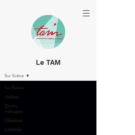
Le TAM
SPECTACLES & PORTRAITS
Sur Scène
Sur Scène
Ateliers
Courts-
métrages
Classique
Comédie