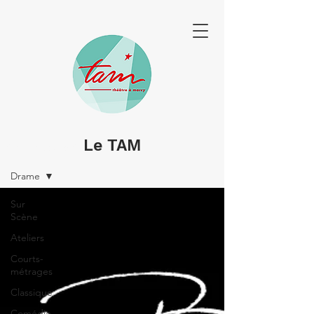
Le TAM
SPECTACLES & PORTRAITS
Drame
Sur
Scène
Ateliers
Courts-
métrages
Classique
Comédie