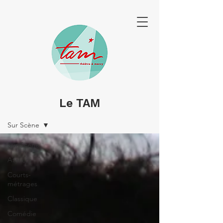
Le TAM
SPECTACLES & PORTRAITS
Sur Scène
Sur Scène
Ateliers
Courts-
métrages
Classique
Comédie