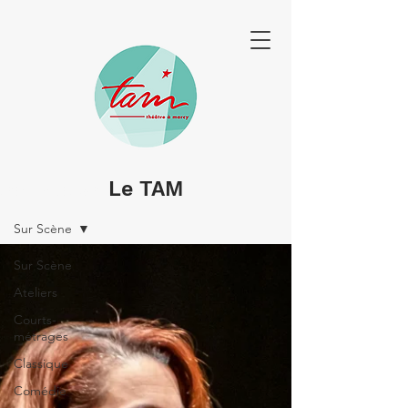
Le TAM
SPECTACLES & PORTRAITS
Sur Scène
Sur Scène
Ateliers
Courts-
métrages
Classique
Comédie