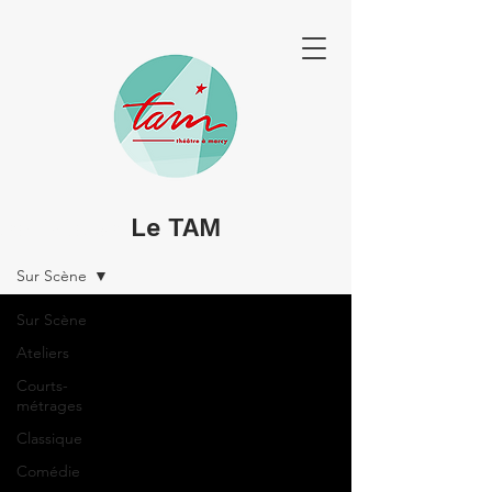
Le TAM
SPECTACLES & PORTRAITS
Sur Scène
Sur Scène
Ateliers
Courts-
métrages
Classique
Comédie