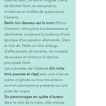
cœur et dont j’ai été à l’origine. Pièce 
de Michel Heim en alexandrins 
modernes et truffée de quiproquos 
hilarants.
Berlin ton danseur est la mort
 d’Enzo 
Cormann
.
 Une pièce bouleversante et 
déchirante  soulevant la violence d’une 
époque d’occupation allemande. Dans 
le rôle de  Nelle un rôle ambigu 
d’effacement, de laxisme, de conseils, 
de soutien et d’amour à héroïne 
principale Gretl.
Les scénettes de Calaferte
 (Un riche 
trois pauvres et clap)
 avec une mise en 
scène originale où tous les acteurs 
sont en permanence présents sur une 
piste de cirque.
Six personnages en quête d’auteur 
dans le rôle de la mère, rôle intense 